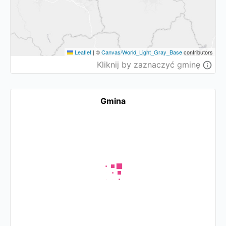
Leaflet
|
©
Canvas/World_Light_Gray_Base
contributors
Kliknij by zaznaczyć gminę
Gmina