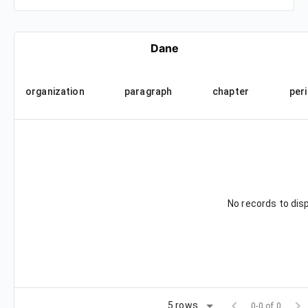
Dane
organization
paragraph
chapter
per
No records to dis
chevron_left
chevron_right
5 rows
0-0 of 0