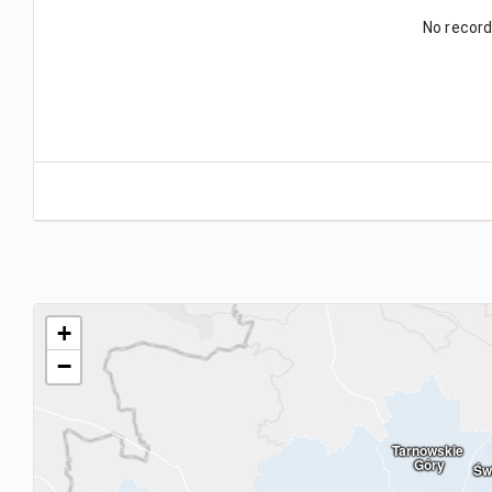
No record
+
−
Tarnowskie 
Góry
Św