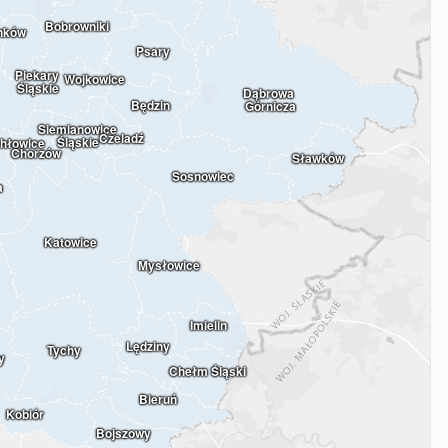
Bobrowniki
nków
Psary
Piekary 
Wojkowice
Śląskie
Dąbrowa 
Będzin
Górnicza
Siemianowice 
Czeladź
Śląskie
hłowice
Chorzów
Sławków
Sosnowiec
a
Katowice
Mysłowice
Imielin
Lędziny
Tychy
y
Chełm Śląski
Bieruń
Kobiór
Bojszowy