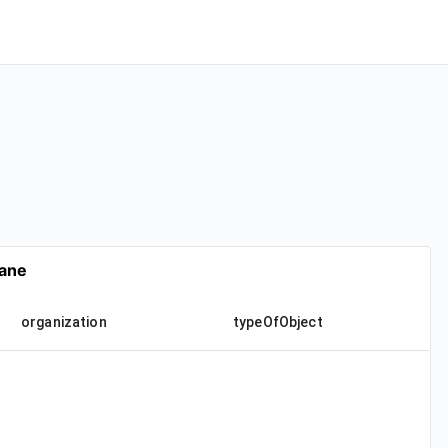
Dane
organization
typeOfObject