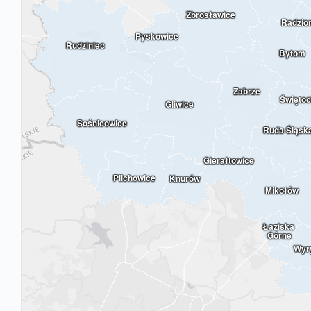
Zbrosławice
Radzio
Pyskowice
Rudziniec
Bytom
Zabrze
Świętoc
Gliwice
Sośnicowice
Ruda Śląsk
Gierałtowice
Pilchowice
Knurów
Mikołów
Łaziska 
Górne
Wyr