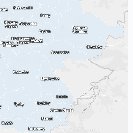
Bobrowniki
nków
Psary
Piekary 
Wojkowice
Śląskie
Dąbrowa 
Będzin
Górnicza
Siemianowice 
Czeladź
Śląskie
hłowice
Chorzów
Sławków
Sosnowiec
a
Katowice
Mysłowice
Imielin
Lędziny
Tychy
y
Chełm Śląski
Bieruń
Kobiór
Bojszowy