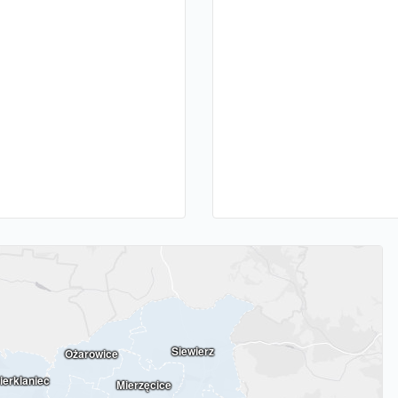
Siewierz
Ożarowice
ierklaniec
Mierzęcice