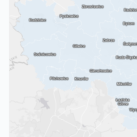
Zbrosławice
Radzio
Pyskowice
Rudziniec
Bytom
Zabrze
Świętoc
Gliwice
Sośnicowice
Ruda Śląsk
Gierałtowice
Pilchowice
Knurów
Mikołów
Łaziska 
Górne
Wyr