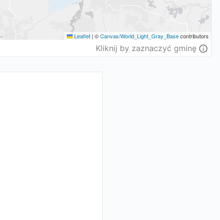
Leaflet
|
©
Canvas/World_Light_Gray_Base
contributors
Kliknij by zaznaczyć gminę