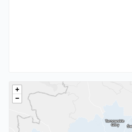
+
−
Tarnowskie 
Góry
Św